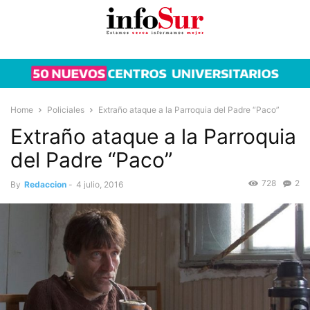
Home
Policiales
Extraño ataque a la Parroquia del Padre “Paco”
Extraño ataque a la Parroquia
del Padre “Paco”
728
2
By
Redaccion
-
4 julio, 2016