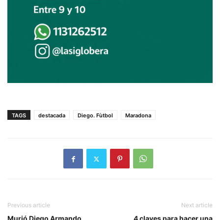
TAGS
destacada
Diego. Fùtbol
Maradona
Previous article
Next article
Murió Diego Armando
4 claves para hacer una