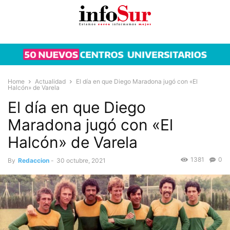
Home
Actualidad
El día en que Diego Maradona jugó con «El
Halcón» de Varela
El día en que Diego
Maradona jugó con «El
Halcón» de Varela
1381
0
By
Redaccion
-
30 octubre, 2021