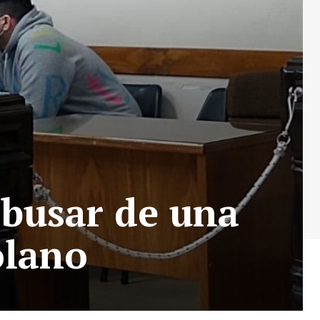
busar de una
olano