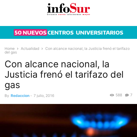
Home
Actualidad
Con alcance nacional, la Justicia frenó el tarifazo
del gas
Con alcance nacional, la
Justicia frenó el tarifazo del
gas
588
7
By
Redaccion
-
7 julio, 2016