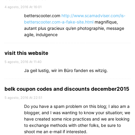
4 agosto, 2016 At 16:01
betterscooter.com
http://www.scamadviser.com/is-
betterscooter.com-a-fake-site.html
magnifique,
autant plus gracieux qu’en photographie, message
agile, indulgence
visit this website
5 agosto, 2016 At 11:40
Ja geil lustig, wir im Büro fanden es witzig.
belk coupon codes and discounts december2015
5 agosto, 2016 At 22:51
Do you have a spam problem on this blog; I also am a
blogger, and I was wanting to know your situation; we
have created some nice practices and we are looking
to exchange methods with other folks, be sure to
shoot me an e-mail if interested.