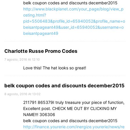
belk coupon codes and discounts december2015
http://www.blackplanet.com/your_page/blog/view_p
osting.html?
pid=5506483&profile_id=65940052&profile_name=o
beisantpageant49&user_id=65940052&username=o
beisantpageant49
Charlotte Russe Promo Codes
7 agosto, 2016 At 12:10
Love this! The hat looks so great!
belk coupon codes and discounts december2015
8 agosto, 2016 At 13:02
211791 865379I truly treasure your piece of function,
Excellent post. CHECK ME OUT BY CLICKING MY
NAME!!! 306306
belk coupon codes and discounts december2015
http://finance.yourerie.com/inergize.yourerie/news/re