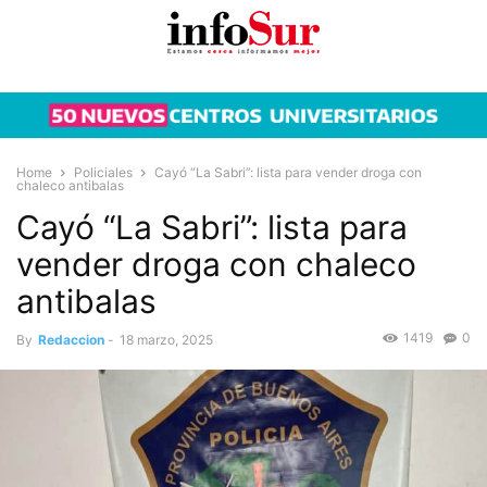
Home
Policiales
Cayó “La Sabri”: lista para vender droga con
chaleco antibalas
Cayó “La Sabri”: lista para
vender droga con chaleco
antibalas
1419
0
By
Redaccion
-
18 marzo, 2025