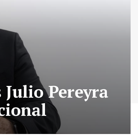
 Julio Pereyra
cional