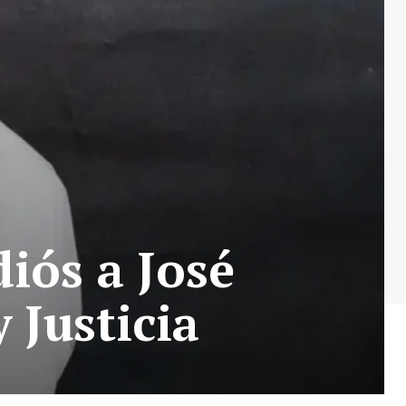
iós a José
 Justicia