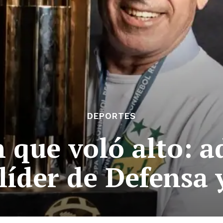
DEPORTES
 que voló alto: ad
íder de Defensa y