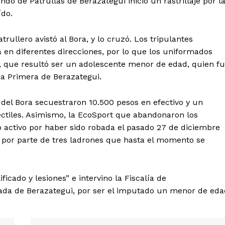
ando de Patrullas de Berazategui inició un rastrillaje por l
ído.
trullero avistó al Bora, y lo cruzó. Los tripulantes
en diferentes direcciones, por lo que los uniformados
, que resultó ser un adolescente menor de edad, quien f
ía Primera de Berazategui.
r del Bora secuestraron 10.500 pesos en efectivo y un
yectiles. Asimismo, la EcoSport que abandonaron los
 activo por haber sido robada el pasado 27 de diciembre
, por parte de tres ladrones que hasta el momento se
icado y lesiones” e intervino la Fiscalía de
zada de Berazategui, por ser el imputado un menor de eda