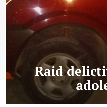
Raid delict
adol