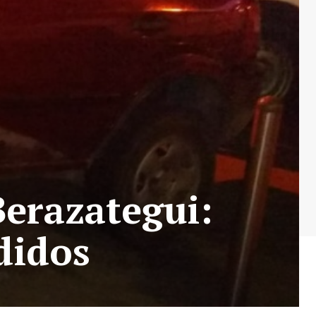
Berazategui:
didos