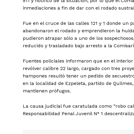
911 y notificó de la situación, por lo que el Com
inmediaciones a fin de dar con el rodado sustra
Fue en el cruce de las calles 121 y 1 donde un pa
abandonaron el rodado y emprendieron la huida 
pudieron atrapar sólo a uno de los sospechosos
reducido y trasladado bajo arresto a la Comisar
Fuentes policiales informaron que en el interio
revólver calibre 22 largo, cargado con tres pro
hampones resultó tener un pedido de secuestro
en la localidad de Ezpeleta, partido de Quilmes
mantienen prófugos.
La causa judicial fue caratulada como “robo calif
Responsabilidad Penal Juvenil N° 1 descentrali