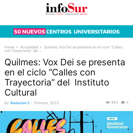
Home
Actualidad
Quilmes: Vox Dei se presenta en el ciclo “Calles
con Trayectoria” del ...
Quilmes: Vox Dei se presenta
en el ciclo “Calles con
Trayectoria” del Instituto
Cultural
843
0
By
Redacion 2
-
19 enero, 2023