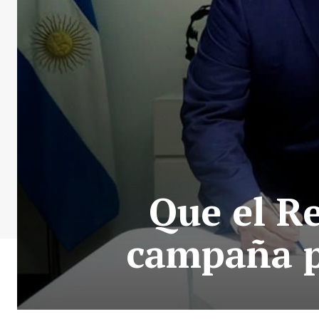
Que el R
campaña p