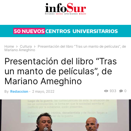
Home
Cultura
Presentación del libro “Tras un manto de películas”, de
Mariano Ameghino
Presentación del libro “Tras
un manto de películas”, de
Mariano Ameghino
933
0
By
Redaccion
-
2 mayo, 2022