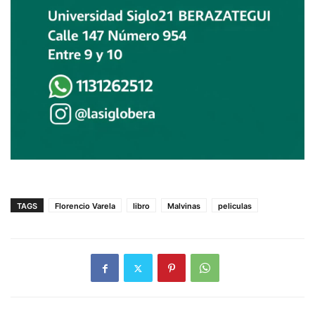
TAGS
Florencio Varela
libro
Malvinas
peliculas