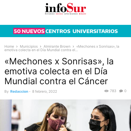
Home
Municipios
Almirante Brown
«Mechones x Sonrisas», la
emotiva colecta en el Día Mundial contra el...
«Mechones x Sonrisas», la
emotiva colecta en el Día
Mundial contra el Cáncer
783
0
By
Redaccion
-
8 febrero, 2022