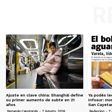
R
Ajuste en clave china: Shanghái define
Ya podés le
su primer aumento de subte en 21
Infosur: mor
años
San Cayeta
Fernando Capotondo
-
7 Agosto, 2026
Redaccion
-
7 