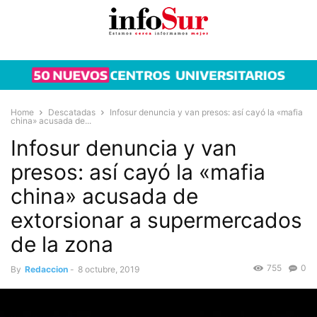
Home
Descatadas
Infosur denuncia y van presos: así cayó la «mafia
china» acusada de...
Infosur denuncia y van
presos: así cayó la «mafia
china» acusada de
extorsionar a supermercados
de la zona
755
0
By
Redaccion
-
8 octubre, 2019