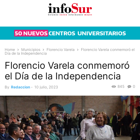
Home
Municipios
Florencio Varela
Florencio Varela conmemoró el
Día de la Independencia
Florencio Varela conmemoró
el Día de la Independencia
845
0
By
Redaccion
-
10 julio, 2023