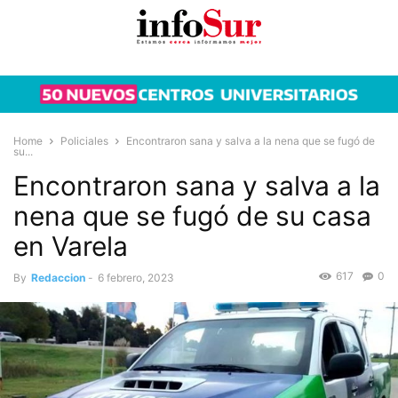
Home
Policiales
Encontraron sana y salva a la nena que se fugó de
su...
Encontraron sana y salva a la
nena que se fugó de su casa
en Varela
617
0
By
Redaccion
-
6 febrero, 2023