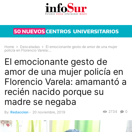
Home
Descatadas
El emocionante gesto de amor de una mujer
policía en Florencio Varela:...
El emocionante gesto de
amor de una mujer policía en
Florencio Varela: amamantó a
recién nacido porque su
madre se negaba
2734
0
By
Redaccion
-
20 noviembre, 2019