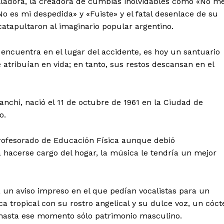
lladora, la creadora de cumbias inolvidables como «No m
No es mi despedida» y «Fuiste» y el fatal desenlace de su
catapultaron al imaginario popular argentino.
se encuentra en el lugar del accidente, es hoy un santuario
 atribuían en vida; en tanto, sus restos descansan en el
anchi, nació el 11 de octubre de 1961 en la Ciudad de
o.
profesorado de Educación Física aunque debió
a hacerse cargo del hogar, la música le tendría un mejor
 un aviso impreso en el que pedían vocalistas para un
 tropical con su rostro angelical y su dulce voz, un cóct
 hasta ese momento sólo patrimonio masculino.