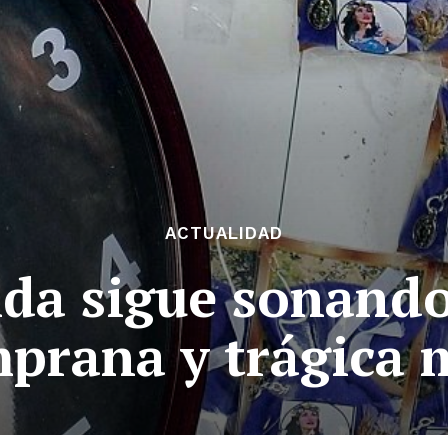
ACTUALIDAD
lda sigue sonand
mprana y trágica 