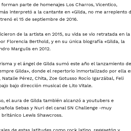
n forman parte de homenajes Los Charros, Vicentico,
más interpretó a la cantante en «Gilda, no me arrepiento 
trenó el 15 de septiembre de 2016.
cieron de la artista en 2015, su vida se vio retratada en la
or Florencia Berthold, y en su única biografía «Gilda, la
ndro Margulis en 2012.
risma y el ángel de Gilda sumó este año el lanzamiento d
empre Gilda», donde el repertorio inmortalizado por ella e
Natalie Pérez, Chita, Zoe Gotusso Rocío Igarzábal, Feli
ajo bajo dirección musical de Lito Vitale.
eso, el aura de Gilda también alcanzó a youtubers e
spañola Sebas y Nuri del canal SN Challenge -muy
o británico Lewis Shawcross.
les de estas latitudes como rock latino, reggaetón y