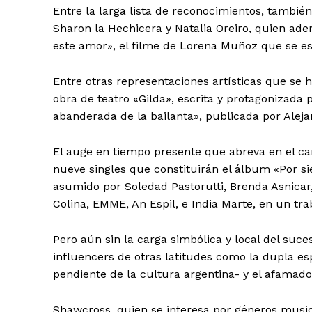
Entre la larga lista de reconocimientos, tambié
Sharon la Hechicera y Natalia Oreiro, quien ade
este amor», el filme de Lorena Muñoz que se es
Entre otras representaciones artísticas que se hi
obra de teatro «Gilda», escrita y protagonizada p
abanderada de la bailanta», publicada por Aleja
El auge en tiempo presente que abreva en el ca
nueve singles que constituirán el álbum «Por si
asumido por Soledad Pastorutti, Brenda Asnicar, 
Colina, EMME, An Espil, e India Marte, en un trab
Pero aún sin la carga simbólica y local del suc
influencers de otras latitudes como la dupla e
pendiente de la cultura argentina- y el afamad
Shawcross, quien se interesa por géneros musica