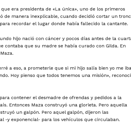
a, que era presidenta de «La única», uno de los primeros
ió de manera inexplicable, cuando decidió cortar un tron
 para recordar el lugar donde había fallecido la cantante.
undo hijo nació con cáncer y pocos días antes de la cuart
que contaba que su madre se había curado con Gilda. En
 Maza.
é a eso, a prometerle que si mi hijo salía bien yo me ib
indo. Hoy pienso que todos tenemos una misión», reconoc
ra contener el desmadre de ofrendas y pedidos a la
país. Entonces Maza construyó una glorieta. Pero aquella
truyó un galpón. Pero aquel galpón, dijeron las
al -y exponencial- para los vehículos que circulaban.