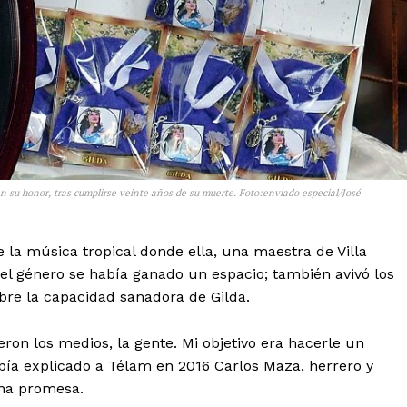
n su honor, tras cumplirse veinte años de su muerte. Foto:enviado especial/José
e la música tropical donde ella, una maestra de Villa
el género se había ganado un espacio; también avivó los
re la capacidad sanadora de Gilda.
ron los medios, la gente. Mi objetivo era hacerle un
bía explicado a Télam en 2016 Carlos Maza, herrero y
una promesa.