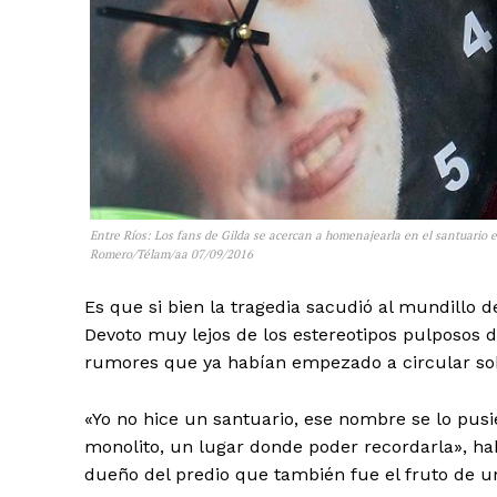
Entre Ríos: Los fans de Gilda se acercan a homenajearla en el santuario e
Romero/Télam/aa 07/09/2016
Es que si bien la tragedia sacudió al mundillo d
Devoto muy lejos de los estereotipos pulposos d
rumores que ya habían empezado a circular sob
«Yo no hice un santuario, ese nombre se lo pusie
monolito, un lugar donde poder recordarla», ha
dueño del predio que también fue el fruto de 