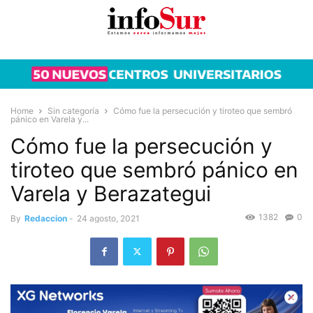
Home
Sin categoría
Cómo fue la persecución y tiroteo que sembró
pánico en Varela y...
Cómo fue la persecución y
tiroteo que sembró pánico en
Varela y Berazategui
1382
0
By
Redaccion
-
24 agosto, 2021