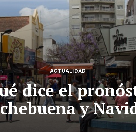
ACTUALIDAD
ué dice el pronós
chebuena y Navi