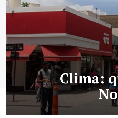
Clima: q
No