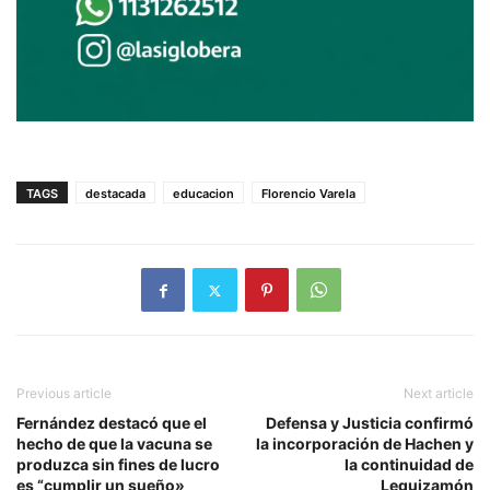
TAGS
destacada
educacion
Florencio Varela
Previous article
Next article
Fernández destacó que el
Defensa y Justicia confirmó
hecho de que la vacuna se
la incorporación de Hachen y
produzca sin fines de lucro
la continuidad de
es “cumplir un sueño»
Leguizamón