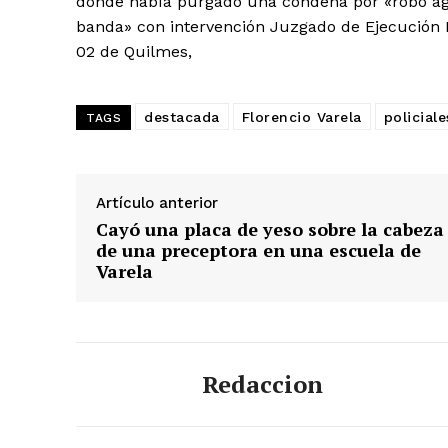
donde había purgado una condena por «robo ag
banda» con intervención Juzgado de Ejecución Nr
02 de Quilmes,
destacada
Florencio Varela
policiale
TAGS
Artículo anterior
Cayó una placa de yeso sobre la cabeza
de una preceptora en una escuela de
Varela
Redaccion