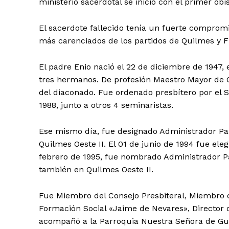
ministerio sacerdotal se inició con el primer o
El sacerdote fallecido tenía un fuerte compromis
más carenciados de los partidos de Quilmes y Fl
El padre Enio nació el 22 de diciembre de 1947,
tres hermanos. De profesión Maestro Mayor de O
del diaconado. Fue ordenado presbítero por el S
1988, junto a otros 4 seminaristas.
Ese mismo día, fue designado Administrador Par
Quilmes Oeste II. El 01 de junio de 1994 fue ele
febrero de 1995, fue nombrado Administrador Pa
también en Quilmes Oeste II.
Fue Miembro del Consejo Presbiteral, Miembro d
Formación Social «Jaime de Nevares», Director
acompañó a la Parroquia Nuestra Señora de Gua