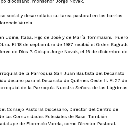
bispo diocesano, monseñor Jorge Novak.
o social y desarrollaba su tarea pastoral en los barrios
orencio Varela.
 en Udine, Italia. Hijo de José y de María Tommasini. Fuer
bra. El 18 de septiembre de 1987 recibió el Orden Sagrad
iervo de Dios P. Obispo Jorge Novak, el 16 de diciembre de
roquial de la Parroquia San Juan Bautista del Decanato
gido decano para el Decanato de Quilmes Oeste II. El 27 de
rroquial de la Parroquia Nuestra Señora de las Lágrimas
el Consejo Pastoral Diocesano, Director del Centro de
 de las Comunidades Eclesiales de Base. También
dalupe de Florencio Varela, como Director Pastoral.