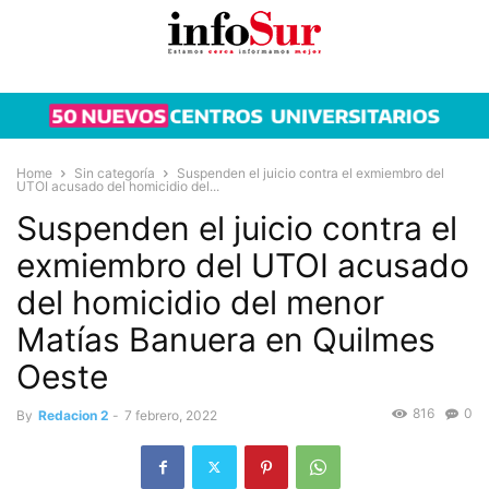
Home
Sin categoría
Suspenden el juicio contra el exmiembro del
UTOI acusado del homicidio del...
Suspenden el juicio contra el
exmiembro del UTOI acusado
del homicidio del menor
Matías Banuera en Quilmes
Oeste
816
0
By
Redacion 2
-
7 febrero, 2022