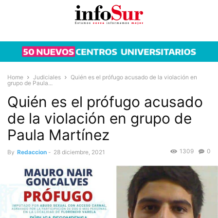
Home
Judiciales
Quién es el prófugo acusado de la violación en
grupo de Paula...
Quién es el prófugo acusado
de la violación en grupo de
Paula Martínez
1309
0
By
Redaccion
-
28 diciembre, 2021