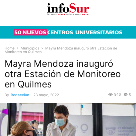
Home
Municipios
Mayra Mendoza inauguró otra Estación de
Monitoreo en Quilmes
Mayra Mendoza inauguró
otra Estación de Monitoreo
en Quilmes
946
0
By
Redaccion
-
23 mayo, 2022