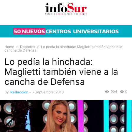
Home
Deportes
Lo pedía la hinchada: Maglietti también viene a la
cancha de Defensa
Lo pedía la hinchada:
Maglietti también viene a la
cancha de Defensa
904
0
By
Redaccion
-
7 septiembre, 2016