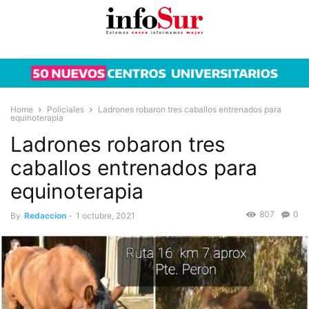
Home
Policiales
Ladrones robaron tres caballos entrenados para
equinoterapia
Ladrones robaron tres
caballos entrenados para
equinoterapia
807
0
By
Redaccion
-
1 octubre, 2021