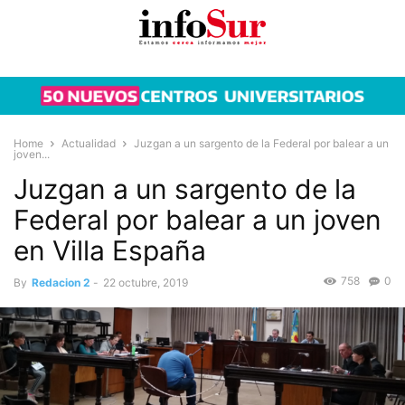
Home
Actualidad
Juzgan a un sargento de la Federal por balear a un
joven...
Juzgan a un sargento de la
Federal por balear a un joven
en Villa España
758
0
By
Redacion 2
-
22 octubre, 2019