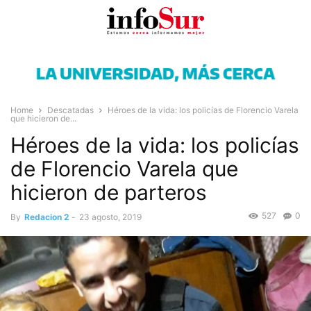
Home
Descatadas
Héroes de la vida: los policías de Florencio Varela
que hicieron de...
Héroes de la vida: los policías
de Florencio Varela que
hicieron de parteros
527
0
By
Redacion 2
-
23 agosto, 2019