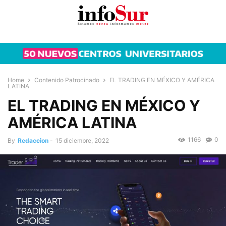
Home
Contenido Patrocinado
EL TRADING EN MÉXICO Y AMÉRICA
LATINA
EL TRADING EN MÉXICO Y
AMÉRICA LATINA
1166
0
By
Redaccion
-
15 diciembre, 2022