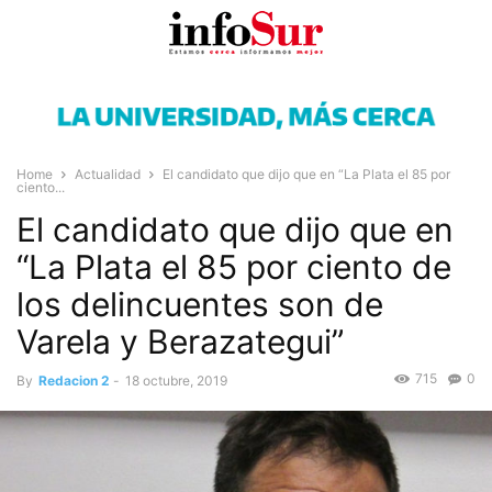
Home
Actualidad
El candidato que dijo que en “La Plata el 85 por
ciento...
El candidato que dijo que en
“La Plata el 85 por ciento de
los delincuentes son de
Varela y Berazategui”
715
0
By
Redacion 2
-
18 octubre, 2019