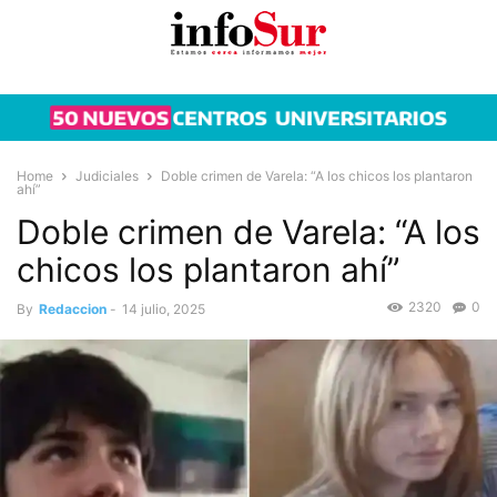
Home
Judiciales
Doble crimen de Varela: “A los chicos los plantaron
ahí”
Doble crimen de Varela: “A los
chicos los plantaron ahí”
2320
0
By
Redaccion
-
14 julio, 2025