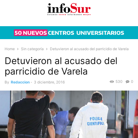
Home
Sin categoría
Detuvieron al acusado del parricidio de Varela
Detuvieron al acusado del
parricidio de Varela
530
0
By
Redaccion
-
3 diciembre, 2016