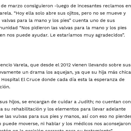
25 de marzo consiguieron -luego de incesantes reclamos en
Varela. “Hoy ella solo abre sus ojitos, pero no se mueve y
valvas para la mano y los pies” cuenta uno de sus
nidad “Nos pidieron las valvas para la mano y los pies
uien nos puede ayudar. Le estaríamos muy agradecidos”.
encio Varela, que desde el 2012 vienen llevando sobre sus
evamente un drama los aquejan, ya que su hija más chica
l Hospital El Cruce donde cada día esta la esperanza de
ción.
sus hijos, se encargan de cuidar a Judith; no cuentan con
a su rehabilitación y los elementos para llevar adelante
e las vulvas para sus pies y manos, así con eso no pierde
no puede moverse, ni hablar y los médicos nos aconsejaron
stén en la posición correcta para su tratamiento”.