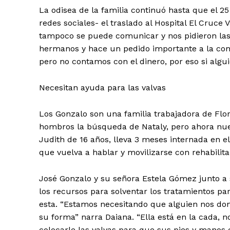
La odisea de la familia continuó hasta que el 
redes sociales- el traslado al Hospital El Cruce 
tampoco se puede comunicar y nos pidieron las 
hermanos y hace un pedido importante a la comu
pero no contamos con el dinero, por eso si alg
Necesitan ayuda para las valvas
Los Gonzalo son una familia trabajadora de Flor
hombros la búsqueda de Nataly, pero ahora nu
Judith de 16 años, lleva 3 meses internada en e
que vuelva a hablar y movilizarse con rehabilita
José Gonzalo y su señora Estela Gómez junto a 
los recursos para solventar los tratamientos par
esta. “Estamos necesitando que alguien nos don
su forma” narra Daiana. “Ella está en la cada, 
colocarle las valvas para que sus pies y manos e