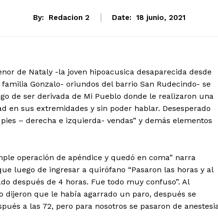
By:
Redacion 2
Date:
18 junio, 2021
enor de Nataly -la joven hipoacusica desaparecida desde
 familia Gonzalo- oriundos del barrio San Rudecindo- se
ego de ser derivada de Mi Pueblo donde le realizaron una
dad en sus extremidades y sin poder hablar. Desesperado
 pies – derecha e izquierda- vendas” y demás elementos
mple operación de apéndice y quedó en coma” narra
e luego de ingresar a quirófano “Pasaron las horas y al
ado después de 4 horas. Fue todo muy confuso”. Al
o dijeron que le había agarrado un paro, después se
espués a las 72, pero para nosotros se pasaron de anestesi