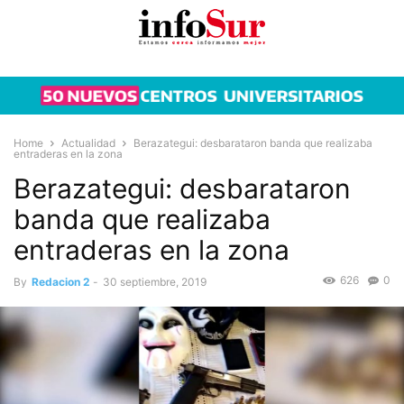
Home
Actualidad
Berazategui: desbarataron banda que realizaba
entraderas en la zona
Berazategui: desbarataron
banda que realizaba
entraderas en la zona
626
0
By
Redacion 2
-
30 septiembre, 2019