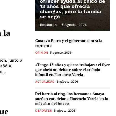
ofrecer ayuda al chico de
13 años que ofrecía
changas, pero la familia
se negó
Redaccion
-
6 Agosto, 2026
 la
Gustavo Petro y el gobernar contra la
corriente
OPINION
5 agosto, 2026
on, junto a
«Tengo 13 años y quiero trabajar»: el flyer
pañó a
que abrió un debate sobre el trabajo
...
infantil en Florencio Varela
ACTUALIDAD
5 agosto, 2026
Del barrio al ring: los hermanos Amaya
sueñan con dejar a Florencio Varela en lo
más alto del boxeo
que
DEPORTES
5 agosto, 2026