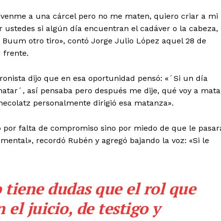
llévenme a una cárcel pero no me maten, quiero criar a mi
ver ustedes si algún día encuentran el cadáver o la cabeza,
á. Buum otro tiro», contó Jorge Julio López aquel 28 de
 frente.
ronista dijo que en esa oportunidad pensó: «´Si un día
 matar´, así pensaba pero después me dije, qué voy a mata
checolatz personalmente dirigió esa matanza».
no por falta de compromiso sino por miedo de que le pasar
 mental», recordó Rubén y agregó bajando la voz: «Si le
o tiene dudas que el rol que
 el juicio, de testigo y