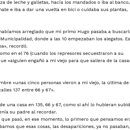
za de leche y galletas, hacía los mandados o iba al banco,
ate e iba a dar una vuelta en bici o cuidaba sus plantas,
lo, habíamos arreglado que mi primo Hugo pasaba a buscarl
a Municipalidad, donde a las 10 empezaban los alegatos. E
ba», recordó.
omo en el 76 (cuando los represores secuestraron a su
ue «alguien engañó a mi viejo para que saliera de la casa
bre «unas cinco personas vieron a mi viejo, la última de
alles 137 entre 66 y 67».
 de una casa en 135, 66 y 67, como si ahí lo hubieran subi
enía su padre al recordar.
o que pasó, en ese momento, lo primero que pensamos er
bamos que esas cosas, las desapariciones, ya no pasaban,