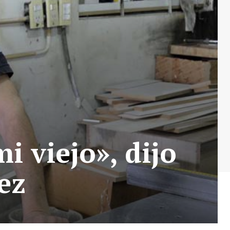
i viejo», dijo
pez