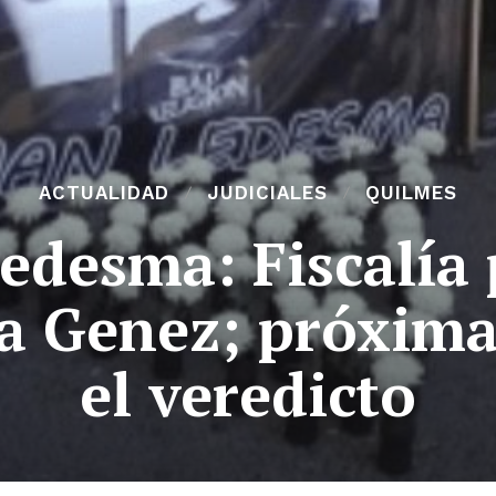
ACTUALIDAD
JUDICIALES
QUILMES
Ledesma: Fiscalía 
a Genez; próxim
el veredicto