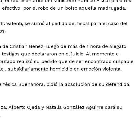
el representante del Ministerio Publico Fiscal pidió una
efectivo por el robo de un bolso aquella madrugada.
r. Valenti, se sumó al pedido del fiscal para el caso del
os.
on de Cristian Genez, luego de más de 1 hora de alegato
 testigos que declararon en el juicio. Al momento e
imputado realizó su pedido que de ser encontrado culpable
le , subsidiariamente homicidio en emoción violenta.
de Yésica Buenahora, pidió la absolución de su defendida.
aza, Alberto Ojeda y Natalia González Aguirre dará su
.