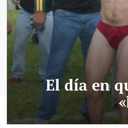
El día en q
«