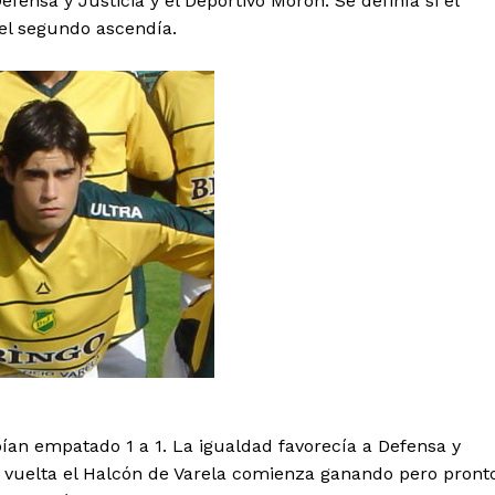
fensa y Justicia y el Deportivo Morón. Se definía si el
 el segundo ascendía.
bían empatado 1 a 1. La igualdad favorecía a Defensa y
 la vuelta el Halcón de Varela comienza ganando pero pront