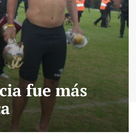
icia fue más
ca