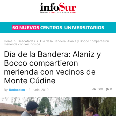
Home
Descatadas
Día de la Bandera: Alaniz y Bocco compartieron
merienda con vecinos de...
Día de la Bandera: Alaniz y
Bocco compartieron
merienda con vecinos de
Monte Cúdine
560
0
By
Redaccion
-
21 junio, 2019