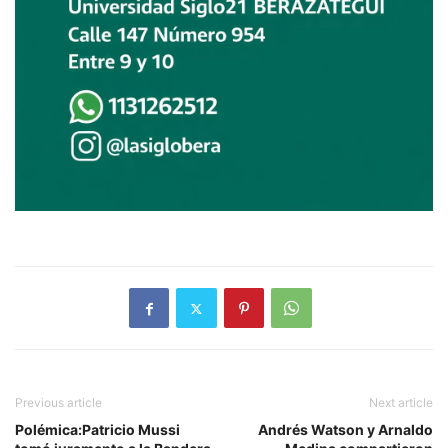
Previous article
Next article
Polémica:Patricio Mussi
Andrés Watson y Arnaldo