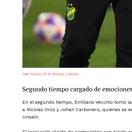
Julio Vaccari, DT de Defensa y Justicia.
Segundo tiempo cargado de emocione
En el segundo tiempo, Emiliano Vecchio tomó la
a Nicolas Oroz y Johan Carbonero, quienes se e
Unsain.
El local salió rápido de contragolpe con Alanis