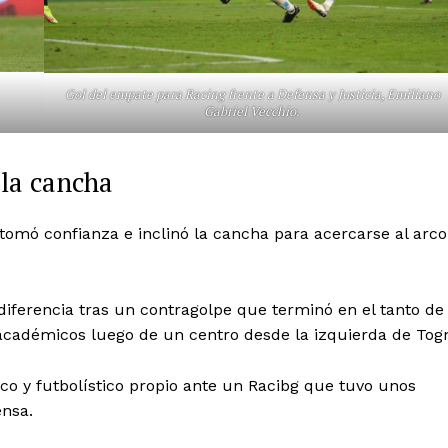
Gol del empate para Racing frente a Defensa y Justicia, Emiliano
Gabriel Vecchio.
 la cancha
tomó confianza e inclinó la cancha para acercarse al arco
 diferencia tras un contragolpe que terminó en el tanto de
 académicos luego de un centro desde la izquierda de Tog
co y futbolístico propio ante un Racibg que tuvo unos
nsa.