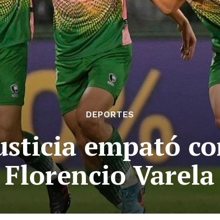
DEPORTES
usticia empató c
Florencio Varela