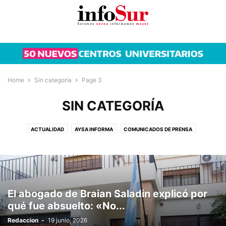
Home
Sin categoría
Page 3
SIN CATEGORÍA
ACTUALIDAD
AYSA INFORMA
COMUNICADOS DE PRENSA
CONTENIDO PATROCINADO
CULTURA
DE TAPA
DEPORTES
DESCATADAS
GREMIALES
JUDICIALES
MUNICIPIOS
NUEVO
OPINION
POLICIALES
POLÍTICA
SIN CATEGORÍA
ÚLTIMO MOMENTO
El abogado de Braian Saladin explicó por
qué fue absuelto: «No...
Redaccion
-
19 junio, 2026