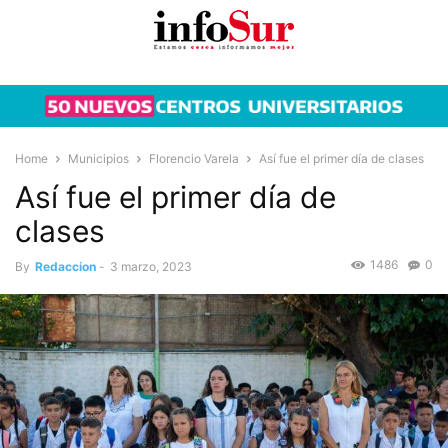
Home
Municipios
Florencio Varela
Así fue el primer día de clases
Así fue el primer día de
clases
1486
0
By
Redaccion
-
3 marzo, 2023