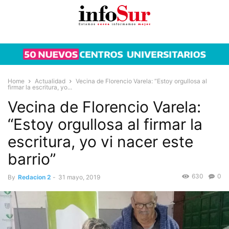
Home
Actualidad
Vecina de Florencio Varela: “Estoy orgullosa al
firmar la escritura, yo...
Vecina de Florencio Varela:
“Estoy orgullosa al firmar la
escritura, yo vi nacer este
barrio”
630
0
By
Redacion 2
-
31 mayo, 2019