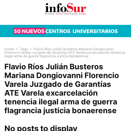
Home
Tags
Flavio Ríos Julián Busteros Mariana Dongiovanni
Florencio Varela Juzgado de Garantías ATE Varela excarcelación tenencia
ilegal arma de guerra flagrancia justicia bonaerense
Flavio Ríos Julián Busteros
Mariana Dongiovanni Florencio
Varela Juzgado de Garantías
ATE Varela excarcelación
tenencia ilegal arma de guerra
flagrancia justicia bonaerense
No posts to display