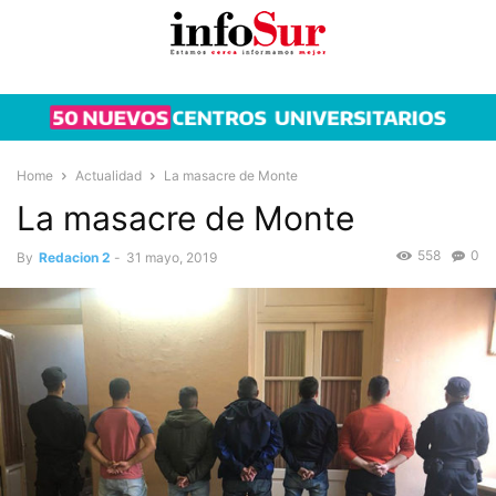
Home
Actualidad
La masacre de Monte
La masacre de Monte
558
0
By
Redacion 2
-
31 mayo, 2019