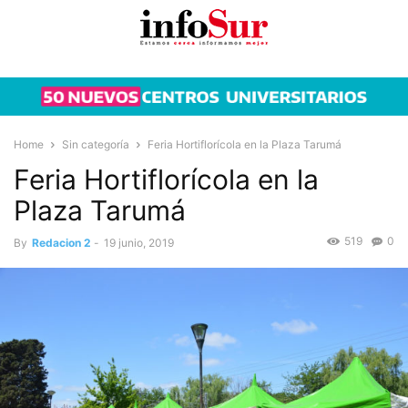
Home
Sin categoría
Feria Hortiflorícola en la Plaza Tarumá
Feria Hortiflorícola en la
Plaza Tarumá
519
0
By
Redacion 2
-
19 junio, 2019